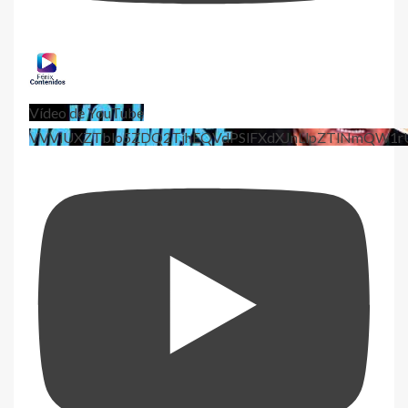
Vídeo de YouTube
VVViUXZTblo5ZDQ2TjhEQVdPSlFXdXJnLlpZTlNmQW1r