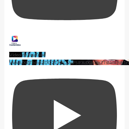
Vídeo de YouTube
VVViUXZTblo5ZDQ2TjhEQVdPSlFXdXJnLlpZTlNmQW1r