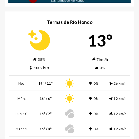
Termas de Río Hondo
13º
38%
7 km/h
1002 hPa
0%
Hoy
19º / 11º
0%
26 km/h
Mñn.
16º / 6º
0%
12 km/h
Lun. 10
15º / 7º
0%
12 km/h
Mar. 11
15º / 8º
0%
12 km/h