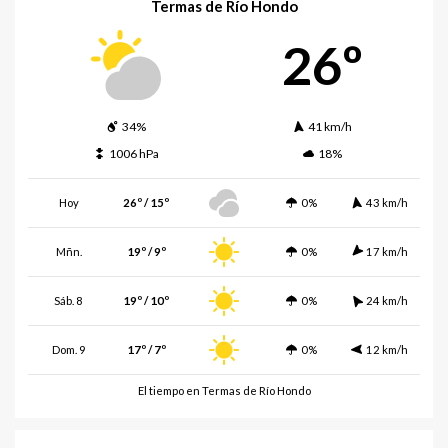
Termas de Río Hondo
26º
34%
41 km/h
1006 hPa
18%
Hoy
26º / 15º
0%
43 km/h
Mñn.
19º / 9º
0%
17 km/h
Sáb. 8
19º / 10º
0%
24 km/h
Dom. 9
17º / 7º
0%
12 km/h
El tiempo en Termas de Río Hondo