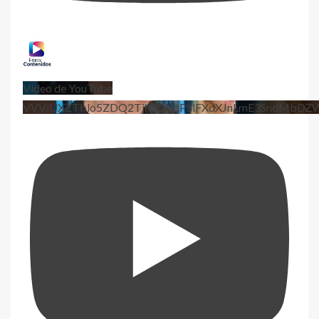
Vídeo de YouTube
VVViUXZTblo5ZDQ2TjhEQVdPSlFXdXJnLmE3SndMbD