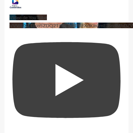
Vídeo de YouTube
VVViUXZTblo5ZDQ2TjhEQVdPSlFXdXJnLmE3SndMbD