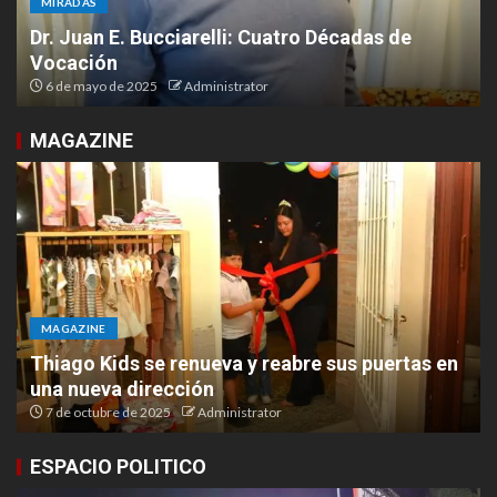
MIRADAS
Malvinas en el corazón: un homenaje desde las
Termas al Aconcagua
3 de abril de 2025
Administrator
MAGAZINE
MAGAZINE
Lovelia presentó su nuevo espacio en Ruta 9 y
Chacabuco
6 de octubre de 2025
Administrator
ESPACIO POLITICO