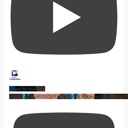
Vídeo de YouTube
VVViUXZTblo5ZDQ2TjhEQVdPSlFXdXJnLmE3SndMbD