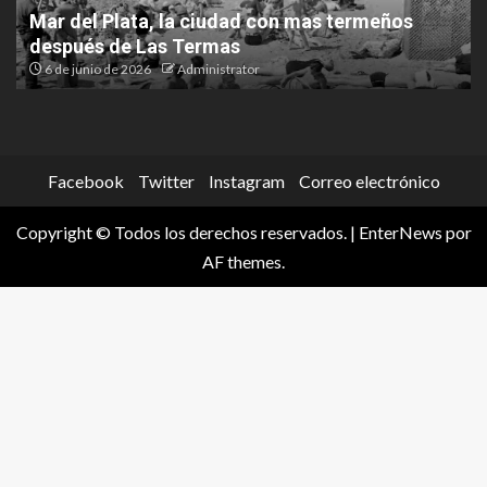
La histórica filmación de “El Cabo Savino” que
tuvo a Las Termas como protagonista
20 de mayo de 2026
Administrator
Facebook
Twitter
Instagram
Correo electrónico
Copyright © Todos los derechos reservados.
|
EnterNews
por
AF themes.