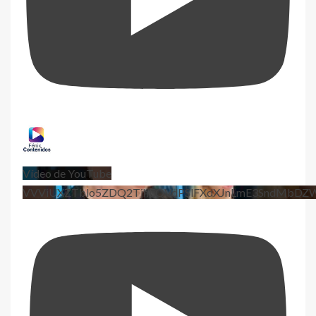
Vídeo de YouTube
VVViUXZTblo5ZDQ2TjhEQVdPSlFXdXJnLmE3SndMbD