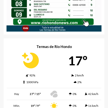
Termas de Río Hondo
17º
92%
2 km/h
1000 hPa
2%
Hoy
27º / 15º
0%
42 km/h
Mñn.
19º / 9º
0%
16 km/h