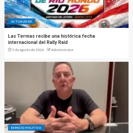
Las Termas recibe una
histórica fecha internacional
del Rally Raid
ACTUALIDAD
2
Las Termas recibe una histórica fecha
internacional del Rally Raid
“Tenemos asegurada la
5 de agosto de 2026
Administrator
gobernabilidad por cuatro
años”: el mensaje de Gatella
tras el recuento definitivo
3
Alumnos de la Escuela Rafael
Obligado llevarán a escena
“Perico va a la escuela” en la
Feria Provincial de Ciencia y
Tecnología
4
Tras el triunfo de Gattella, la
ESPACIO POLITICO