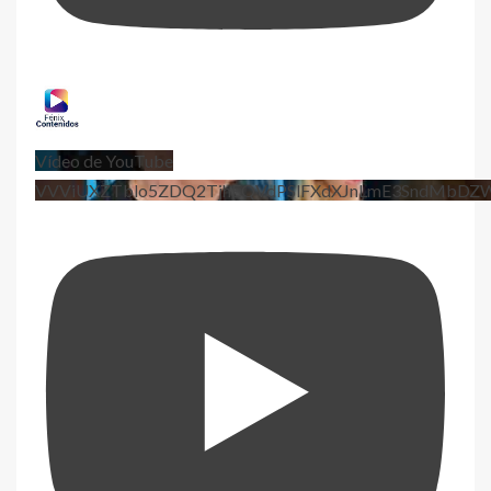
Vídeo de YouTube
VVViUXZTblo5ZDQ2TjhEQVdPSlFXdXJnLmE3SndMbD