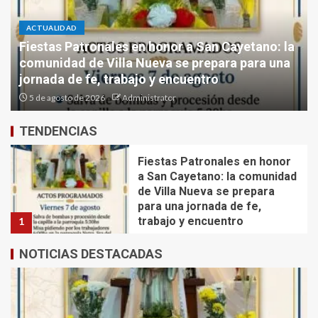
tensiones y reclamos
5
ACTUALIDAD
Las Termas recibe una histórica fecha
Fiestas Patronales en honor
internacional del Rally Raid
a San Cayetano: la comunidad
de Villa Nueva se prepara
5 de agosto de 2026
Administrator
para una jornada de fe,
trabajo y encuentro
1
TENDENCIAS
Las Termas recibe una
histórica fecha internacional
del Rally Raid
2
NOTICIAS DESTACADAS
“Tenemos asegurada la
gobernabilidad por cuatro
años”: el mensaje de Gatella
tras el recuento definitivo