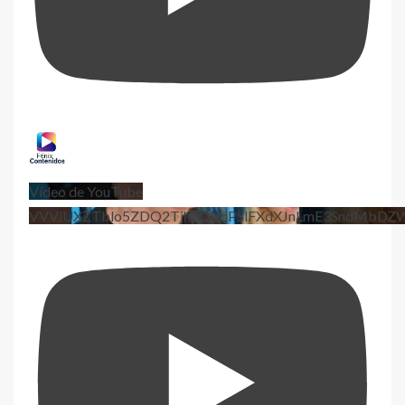
Vídeo de YouTube
VVViUXZTblo5ZDQ2TjhEQVdPSlFXdXJnLmE3SndMbD