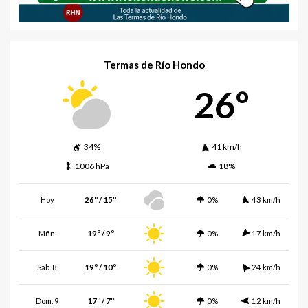
Termas de Río Hondo
26º
34%
41 km/h
1006 hPa
18%
Hoy
26º / 15º
0%
43 km/h
Mñn.
19º / 9º
0%
17 km/h
Sáb. 8
19º / 10º
0%
24 km/h
Dom. 9
17º / 7º
0%
12 km/h