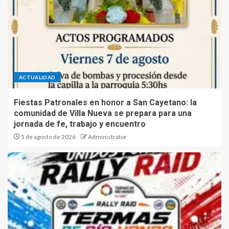
3
Alumnos de la Escuela Rafael
Obligado llevarán a escena
“Perico va a la escuela” en la
Feria Provincial de Ciencia y
Tecnología
4
ACTUALIDAD
Tras el triunfo de Gattella, la
Fiestas Patronales en honor a San Cayetano: la
definición de las bancas del
comunidad de Villa Nueva se prepara para una
Concejo Deliberante genera
jornada de fe, trabajo y encuentro
tensiones y reclamos
5 de agosto de 2026
Administrator
5
Fiestas Patronales en honor
a San Cayetano: la comunidad
de Villa Nueva se prepara
para una jornada de fe,
trabajo y encuentro
1