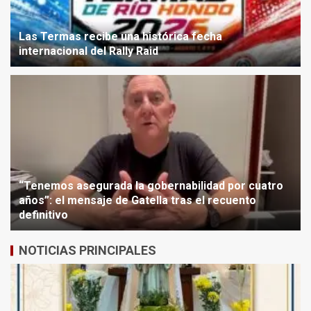
Las Termas recibe una histórica fecha
internacional del Rally Raid
“Tenemos asegurada la gobernabilidad por cuatro
años”: el mensaje de Gatella tras el recuento
definitivo
NOTICIAS PRINCIPALES
Tras el triunfo de Gattella, la
definición de las bancas del
Concejo Deliberante genera