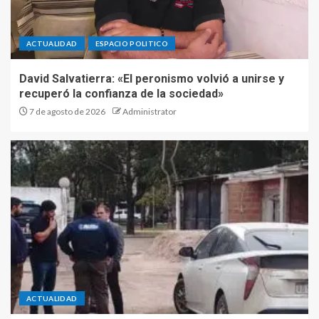
David Salvatierra: «El
peronismo volvió a unirse y
recuperó la confianza de la
ACTUALIDAD
ESPACIO POLITICO
sociedad»
2
David Salvatierra: «El peronismo volvió a unirse y
recuperó la confianza de la sociedad»
Declaró el médico tucumano
7 de agosto de 2026
Administrator
acusado de asesinar a «Yoni»
Romano en Termas de Río
Hondo
3
Fiestas Patronales en honor
a San Cayetano: la comunidad
de Villa Nueva se prepara
para una jornada de fe,
trabajo y encuentro
4
ACTUALIDAD
Las Termas recibe una