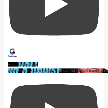
Vídeo de YouTube
VVViUXZTblo5ZDQ2TjhEQVdPSlFXdXJnLlpZTlNmQW1r