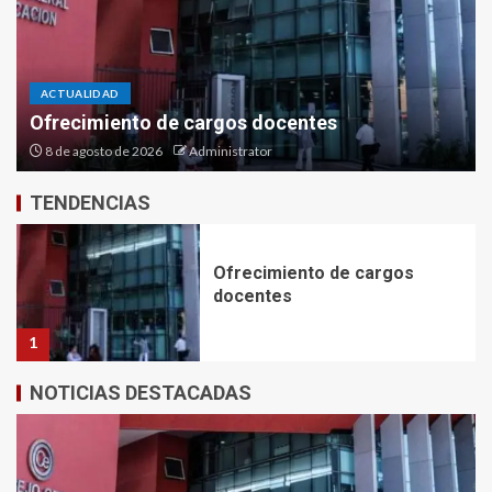
del Rally Raid
5
ACTUALIDAD
ESPACIO POLITICO
David Salvatierra: «El peronismo volvió a unirse
y recuperó la confianza de la sociedad»
Ofrecimiento de cargos
docentes
7 de agosto de 2026
Administrator
1
TENDENCIAS
David Salvatierra: «El
peronismo volvió a unirse y
recuperó la confianza de la
sociedad»
2
NOTICIAS DESTACADAS
Declaró el médico tucumano
acusado de asesinar a «Yoni»
Romano en Termas de Río
Hondo