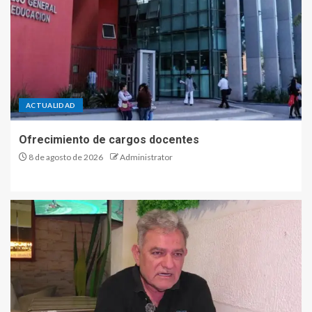
3
Fiestas Patronales en honor
a San Cayetano: la comunidad
de Villa Nueva se prepara
para una jornada de fe,
trabajo y encuentro
4
ACTUALIDAD
Ofrecimiento de cargos docentes
Las Termas recibe una
histórica fecha internacional
8 de agosto de 2026
Administrator
del Rally Raid
5
Ofrecimiento de cargos
docentes
1