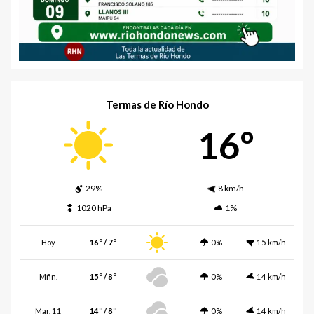
Termas de Río Hondo
16º
29%
8 km/h
1020 hPa
1%
Hoy
16º / 7º
0%
15 km/h
Mñn.
15º / 8º
0%
14 km/h
Mar. 11
14º / 8º
0%
14 km/h