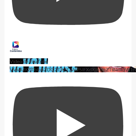
Vídeo de YouTube
VVViUXZTblo5ZDQ2TjhEQVdPSlFXdXJnLlpZTlNmQW1r