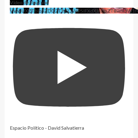
Vídeo de YouTube
VVViUXZTblo5ZDQ2TjhEQVdPSlFXdXJnLlpZTlNmQW1r
Espacio Político - David Salvatierra