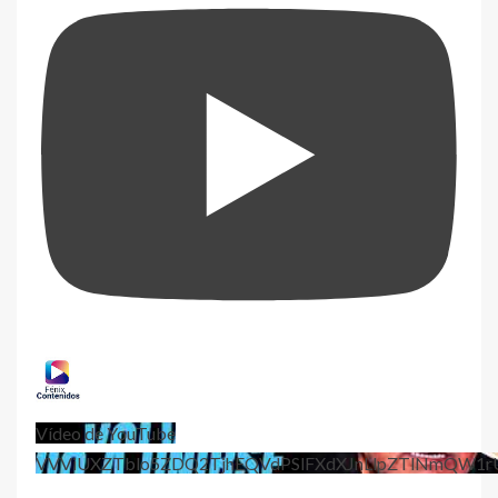
Vídeo de YouTube
VVViUXZTblo5ZDQ2TjhEQVdPSlFXdXJnLlpZTlNmQW1r