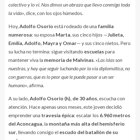
colectivo y lo vi. Nos dimos un abrazo que llevo conmigo toda
la vida»
, dice, con los ojos húmedos.
Hoy,
Adolfo Osorio
está rodeado de una
familia
numerosa
: su esposa
Marta
, sus cinco hijos —
Julieta,
Emilia, Adolfo, Mayra y Omar
— y sus cinco nietos. Pero
su lucha no termina: sigue visitando
escuelas
para
mantener viva la
memoria de Malvinas
.
«Las islas son
nuestras, y hay que seguir luchando por la vía diplomática, no
con guerras, que es lo peor que le puede pasar a un ser
humano»
, afirma.
A su lado,
Adolfo Osorio (h), de 30 años
, escucha con
atención. Hace apenas unos meses, este joven decidió
emprender una
travesía épica
: escalar los
6.960 metros
del Aconcagua
, la
montaña más alta del hemisferio
sur
, llevando consigo el
escudo del batallón de su