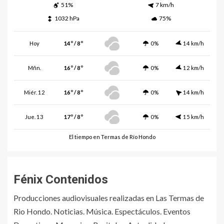
51%
7 km/h
1032 hPa
75%
Hoy
14º / 8º
0%
14 km/h
Mñn.
16º / 8º
0%
12 km/h
Miér. 12
16º / 8º
0%
14 km/h
Jue. 13
17º / 8º
0%
15 km/h
El tiempo en Termas de Río Hondo
Fénix Contenidos
Producciones audiovisuales realizadas en Las Termas de
Rio Hondo. Noticias. Música. Espectáculos. Eventos