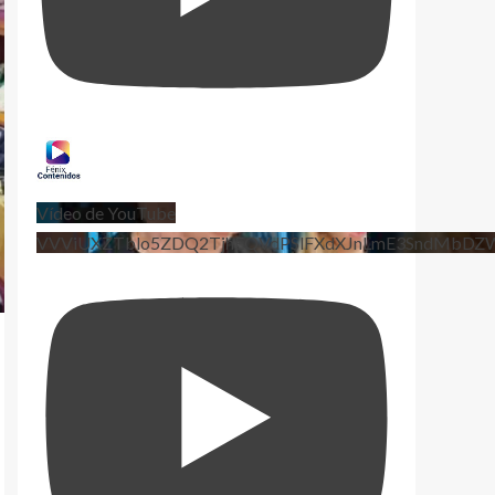
Vídeo de YouTube
VVViUXZTblo5ZDQ2TjhEQVdPSlFXdXJnLmE3SndMbD