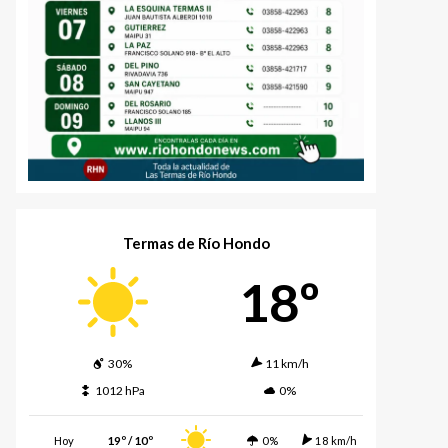
Termas de Río Hondo
18º
30%
11 km/h
1012 hPa
0%
Hoy
19º / 10º
0%
18 km/h