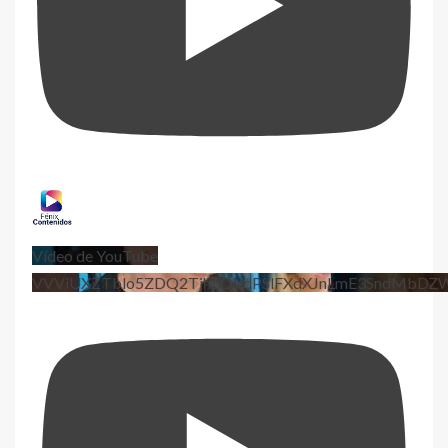
Vídeo de YouTube
VVViUXZTblo5ZDQ2TjhEQVdPSlFXdXJnLmE3SndMbD