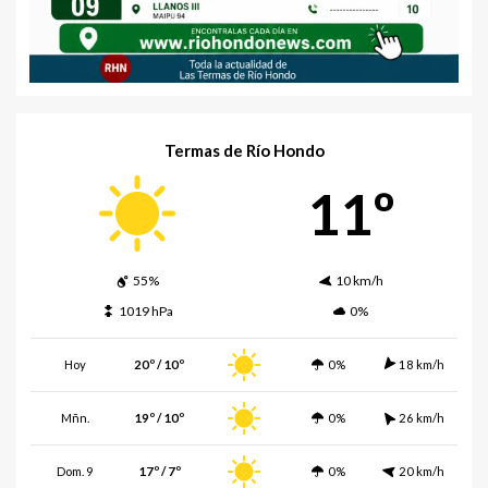
Termas de Río Hondo
11º
55%
10 km/h
1019 hPa
0%
Hoy
20º / 10º
0%
18 km/h
Mñn.
19º / 10º
0%
26 km/h
Dom. 9
17º / 7º
0%
20 km/h