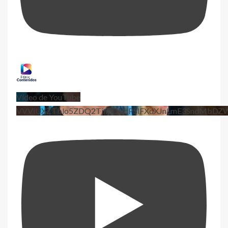
Vídeo de YouTube
VVViUXZTblo5ZDQ2TjhEQVdPSlFXdXJnLmE3SndMbD