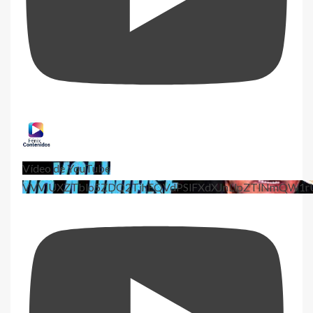
Vídeo de YouTube
VVViUXZTblo5ZDQ2TjhEQVdPSlFXdXJnLlpZTlNmQW1r