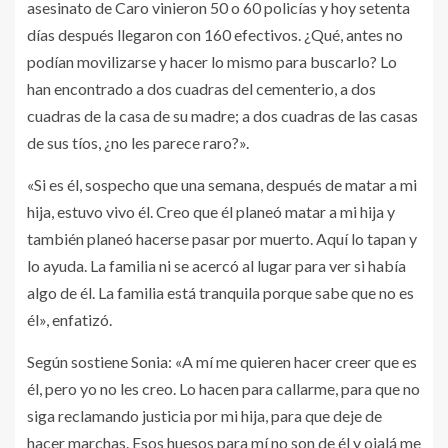
asesinato de Caro vinieron 50 o 60 policías y hoy setenta
días después llegaron con 160 efectivos. ¿Qué, antes no
podían movilizarse y hacer lo mismo para buscarlo? Lo
han encontrado a dos cuadras del cementerio, a dos
cuadras de la casa de su madre; a dos cuadras de las casas
de sus tíos, ¿no les parece raro?».
«Si es él, sospecho que una semana, después de matar a mi
hija, estuvo vivo él. Creo que él planeó matar a mi hija y
también planeó hacerse pasar por muerto. Aquí lo tapan y
lo ayuda. La familia ni se acercó al lugar para ver si había
algo de él. La familia está tranquila porque sabe que no es
él», enfatizó.
Según sostiene Sonia: «A mí me quieren hacer creer que es
él, pero yo no les creo. Lo hacen para callarme, para que no
siga reclamando justicia por mi hija, para que deje de
hacer marchas. Esos huesos para mí no son de él y ojalá me