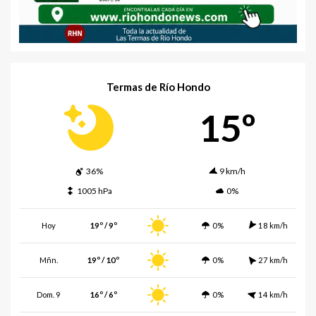
Termas de Río Hondo
15º
36%
9 km/h
1005 hPa
0%
Hoy
19º / 9º
0%
18 km/h
Mñn.
19º / 10º
0%
27 km/h
Dom. 9
16º / 6º
0%
14 km/h