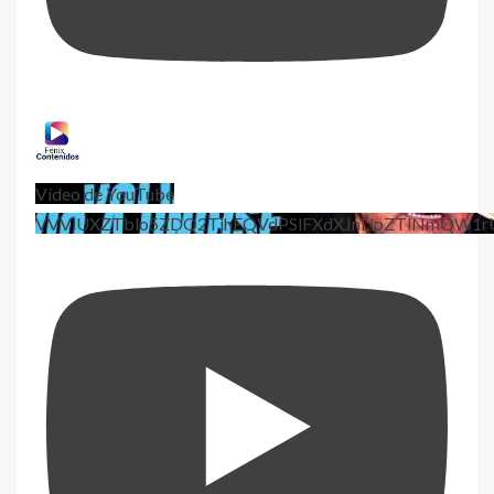
Vídeo de YouTube
VVViUXZTblo5ZDQ2TjhEQVdPSlFXdXJnLlpZTlNmQW1r