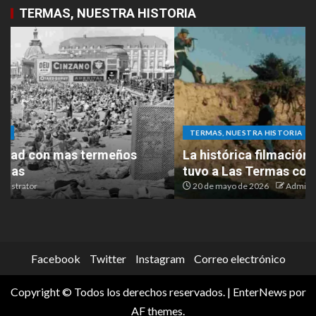
TERMAS, NUESTRA HISTORIA
TERMAS, NUESTRA HISTORIA
La histórica filmación de “El Cabo Savino” que
tuvo a Las Termas como protagonista
20 de mayo de 2026
Administrator
Facebook
Twitter
Instagram
Correo electrónico
Copyright © Todos los derechos reservados.
|
EnterNews
por
AF themes.