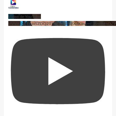
Vídeo de YouTube
VVViUXZTblo5ZDQ2TjhEQVdPSlFXdXJnLmE3SndMbD