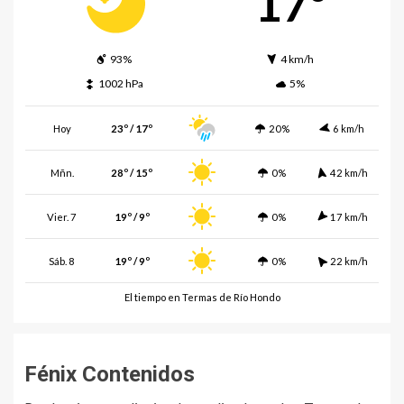
17º
93%
4 km/h
1002 hPa
5%
Hoy
23º / 17º
20%
6 km/h
Mñn.
28º / 15º
0%
42 km/h
Vier. 7
19º / 9º
0%
17 km/h
Sáb. 8
19º / 9º
0%
22 km/h
El tiempo en Termas de Río Hondo
Fénix Contenidos