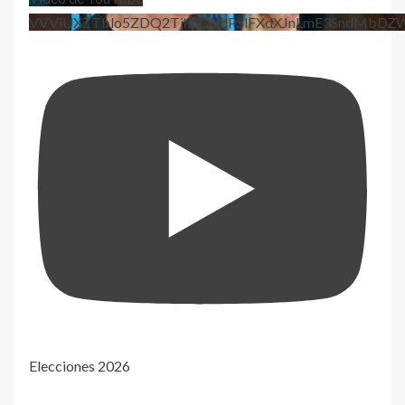
VVViUXZTblo5ZDQ2TjhEQVdPSlFXdXJnLmE3SndMbD
Elecciones 2026