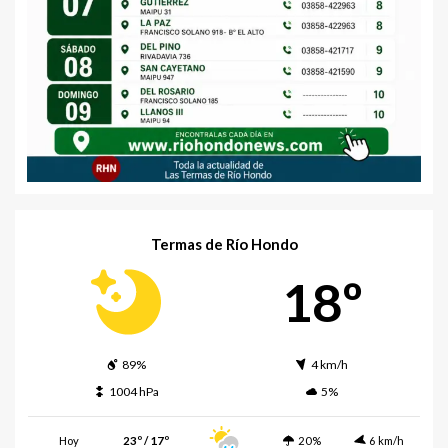
Termas de Río Hondo
18º
89%
4 km/h
1004 hPa
5%
Hoy
23º / 17º
20%
6 km/h