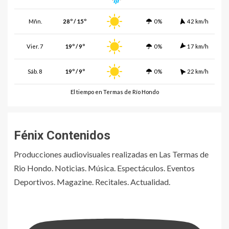
Mñn.
28º / 15º
0%
42 km/h
Vier. 7
19º / 9º
0%
17 km/h
Sáb. 8
19º / 9º
0%
22 km/h
El tiempo en Termas de Río Hondo
Fénix Contenidos
Producciones audiovisuales realizadas en Las Termas de
Rio Hondo. Noticias. Música. Espectáculos. Eventos
Deportivos. Magazine. Recitales. Actualidad.