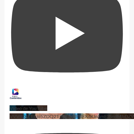
Vídeo de YouTube
VVViUXZTblo5ZDQ2TjhEQVdPSlFXdXJnLmE3SndMbD