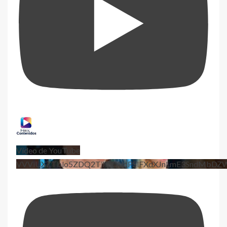
Vídeo de YouTube
VVViUXZTblo5ZDQ2TjhEQVdPSlFXdXJnLmE3SndMbD