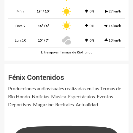
Mñn.
19º / 10º
0%
27 km/h
Dom. 9
16º / 6º
0%
14 km/h
Lun. 10
15º / 7º
0%
13 km/h
El tiempo en Termas de Río Hondo
Fénix Contenidos
Producciones audiovisuales realizadas en Las Termas de
Rio Hondo. Noticias. Música. Espectáculos. Eventos
Deportivos. Magazine. Recitales. Actualidad.