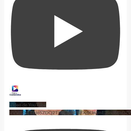
Vídeo de YouTube
VVViUXZTblo5ZDQ2TjhEQVdPSlFXdXJnLmE3SndMbD