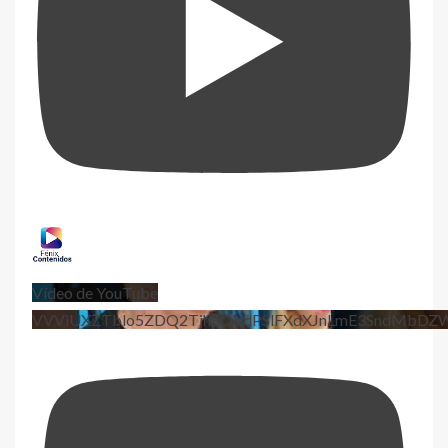
Vídeo de YouTube
VVViUXZTblo5ZDQ2TjhEQVdPSlFXdXJnLmE3SndMbD