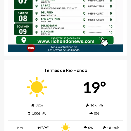
Termas de Río Hondo
19º
32%
16 km/h
1006 hPa
0%
Hoy
19º / 9º
0%
18 km/h