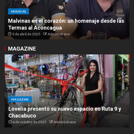
MIRADAS
Malvinas en el corazón: un homenaje desde las
Termas al Aconcagua
3 de abril de 2025
Administrator
MAGAZINE
MAGAZINE
Lovelia presentó su nuevo espacio en Ruta 9 y
Chacabuco
6 de octubre de 2025
Administrator