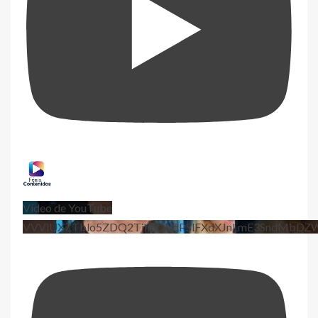
Vídeo de YouTube
VVViUXZTblo5ZDQ2TjhEQVdPSlFXdXJnLmE3SndMbD