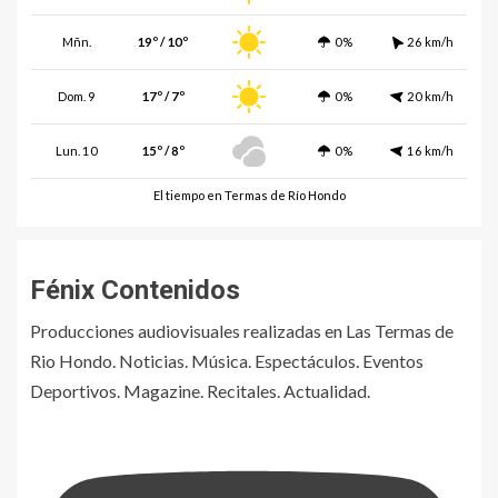
Mñn.
19º / 10º
0%
26 km/h
Dom. 9
17º / 7º
0%
20 km/h
Lun. 10
15º / 8º
0%
16 km/h
El tiempo en Termas de Río Hondo
Fénix Contenidos
Producciones audiovisuales realizadas en Las Termas de
Rio Hondo. Noticias. Música. Espectáculos. Eventos
Deportivos. Magazine. Recitales. Actualidad.