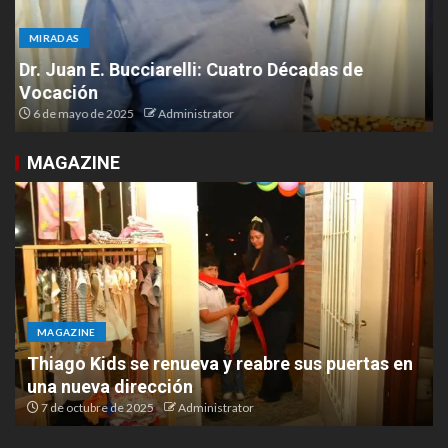
MIRADAS
Malvinas en el corazón: un homenaje desde las
Termas al Aconcagua
3 de abril de 2025
Administrator
MAGAZINE
MAGAZINE
Lovelia presentó su nuevo espacio en Ruta 9 y
Chacabuco
6 de octubre de 2025
Administrator