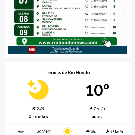
Termas de Río Hondo
10º
51%
7 km/h
1018 hPa
0%
Hoy
20º / 10º
0%
18 km/h