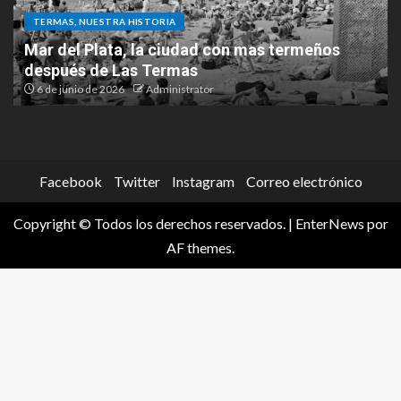
TERMAS, NUESTRA HISTORIA
La histórica filmación de “El Cabo Savino” que
tuvo a Las Termas como protagonista
20 de mayo de 2026
Administrator
Facebook
Twitter
Instagram
Correo electrónico
Copyright © Todos los derechos reservados.
|
EnterNews
por
AF themes.