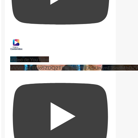
Vídeo de YouTube
VVViUXZTblo5ZDQ2TjhEQVdPSlFXdXJnLmE3SndMbD