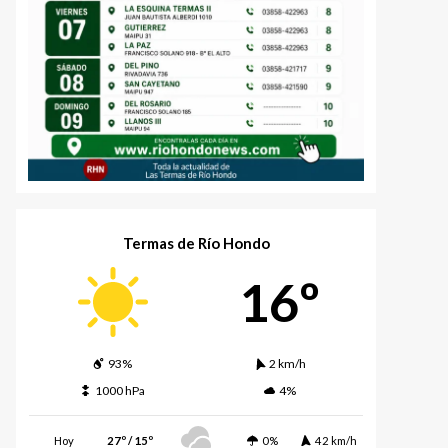
Termas de Río Hondo
16º
93%
2 km/h
1000 hPa
4%
Hoy
27º / 15º
0%
42 km/h