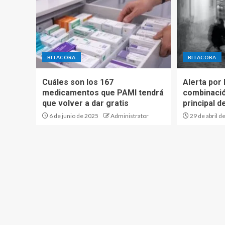
BITACORA
BITACORA
Cuáles son los 167
Alerta por
medicamentos que PAMI tendrá
combinació
que volver a dar gratis
principal d
6 de junio de 2025
Administrator
29 de abril d