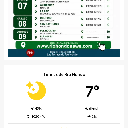
Termas de Río Hondo
7º
45%
6 km/h
1020 hPa
2%