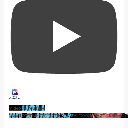
Vídeo de YouTube
VVViUXZTblo5ZDQ2TjhEQVdPSlFXdXJnLlpZTlNmQW1r