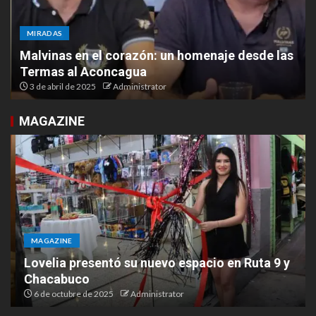
MIRADAS
Malvinas en el corazón: un homenaje desde las
Termas al Aconcagua
3 de abril de 2025
Administrator
MAGAZINE
MAGAZINE
Lovelia presentó su nuevo espacio en Ruta 9 y
Chacabuco
6 de octubre de 2025
Administrator