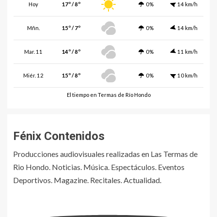
Hoy
17º / 8º
0%
14 km/h
Mñn.
15º / 7º
0%
14 km/h
Mar. 11
14º / 8º
0%
11 km/h
Miér. 12
15º / 8º
0%
10 km/h
El tiempo en Termas de Río Hondo
Fénix Contenidos
Producciones audiovisuales realizadas en Las Termas de
Rio Hondo. Noticias. Música. Espectáculos. Eventos
Deportivos. Magazine. Recitales. Actualidad.