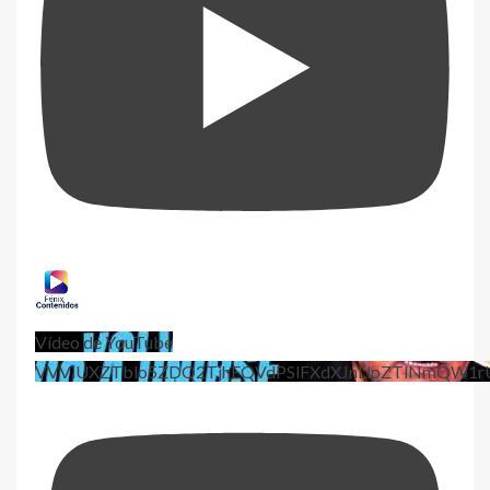
Vídeo de YouTube
VVViUXZTblo5ZDQ2TjhEQVdPSlFXdXJnLlpZTlNmQW1r