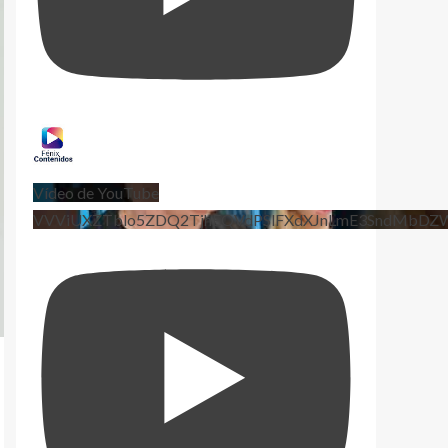
Vídeo de YouTube
VVViUXZTblo5ZDQ2TjhEQVdPSlFXdXJnLmE3SndMbD