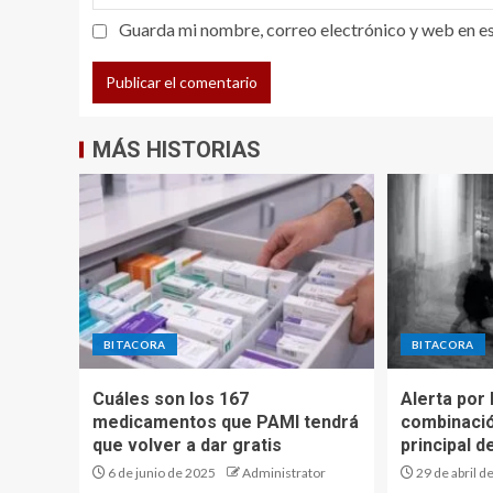
Guarda mi nombre, correo electrónico y web en e
MÁS HISTORIAS
BITACORA
BITACORA
Cuáles son los 167
Alerta por
medicamentos que PAMI tendrá
combinació
que volver a dar gratis
principal d
6 de junio de 2025
Administrator
29 de abril d