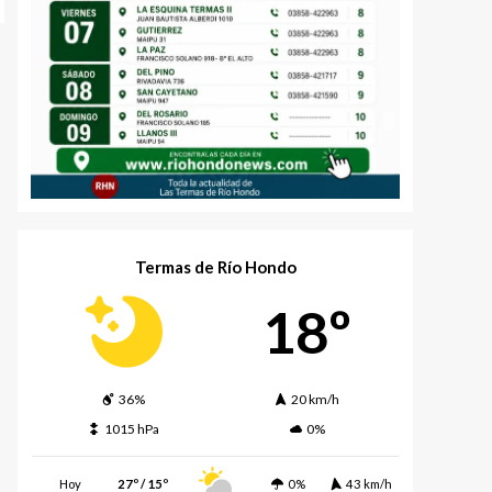
Termas de Río Hondo
18º
36%
20 km/h
1015 hPa
0%
Hoy
27º / 15º
0%
43 km/h