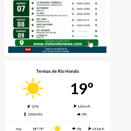
Termas de Río Hondo
19º
32%
16 km/h
1006 hPa
0%
Hoy
19º / 9º
0%
18 km/h