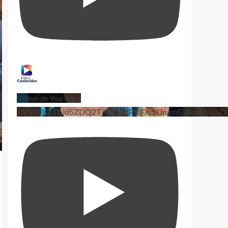
Vídeo de YouTube
VVViUXZTblo5ZDQ2TjhEQVdPSlFXdXJnLmE3SndMbD