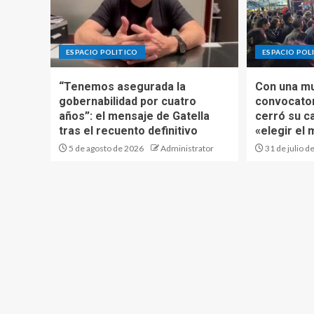
ESPACIO POLITICO
ESPACIO POL
“Tenemos asegurada la
Con una mul
gobernabilidad por cuatro
convocator
años”: el mensaje de Gatella
cerró su c
tras el recuento definitivo
«elegir el 
5 de agosto de 2026
Administrator
31 de julio d