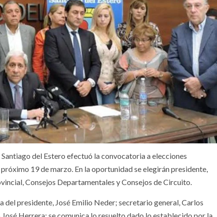
to Santiago del Estero efectuó la convocatoria a elecciones
l próximo 19 de marzo. En la oportunidad se elegirán presidente,
ovincial, Consejos Departamentales y Consejos de Circuito.
ma del presidente, José Emilio Neder; secretario general, Carlos
o José Herrera; se comunica lo resuelto dado lo establecido por la