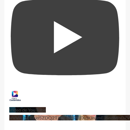
Vídeo de YouTube
VVViUXZTblo5ZDQ2TjhEQVdPSlFXdXJnLmE3SndMbD