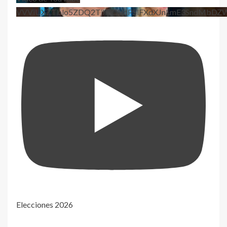
VVViUXZTblo5ZDQ2TjhEQVdPSlFXdXJnLmE3SndMbD
Elecciones 2026