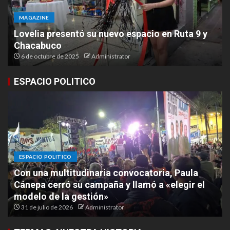
MAGAZINE
Lovelia presentó su nuevo espacio en Ruta 9 y
Chacabuco
6 de octubre de 2025
Administrator
ESPACIO POLITICO
ESPACIO POLITICO
Con una multitudinaria convocatoria, Paula
Cánepa cerró su campaña y llamó a «elegir el
modelo de la gestión»
31 de julio de 2026
Administrator