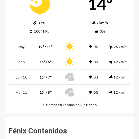
14º
37%
7 km/h
1004 hPa
0%
Hoy
19º / 11º
0%
26 km/h
Mñn.
16º / 6º
0%
12 km/h
Lun. 10
15º / 7º
0%
12 km/h
Mar. 11
15º / 8º
0%
12 km/h
El tiempo en Termas de Río Hondo
Fénix Contenidos