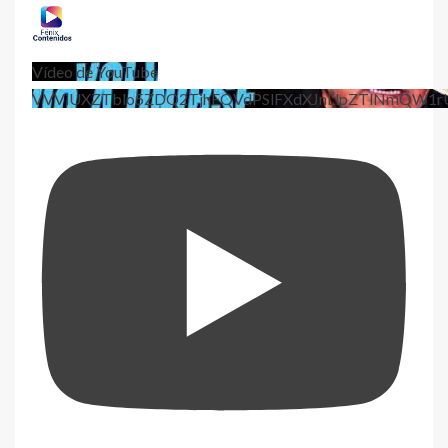
Vídeo de YouTube
VVViUXZTblo5ZDQ2TjhEQVdPSlFXdXJnLlpZTlNmQW1r