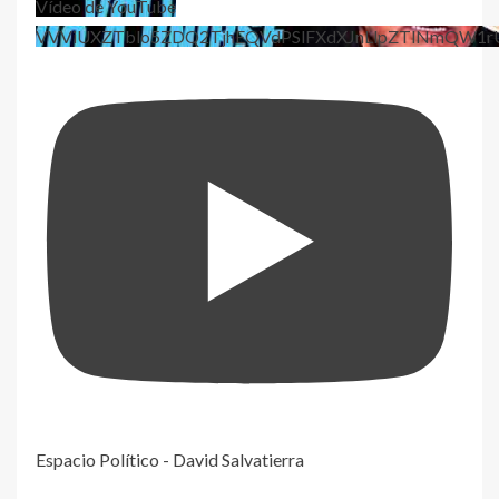
Vídeo de YouTube
VVViUXZTblo5ZDQ2TjhEQVdPSlFXdXJnLlpZTlNmQW1r
Espacio Político - David Salvatierra