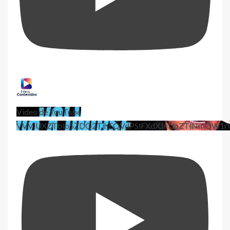
Vídeo de YouTube
VVViUXZTblo5ZDQ2TjhEQVdPSlFXdXJnLlpZTlNmQW1r