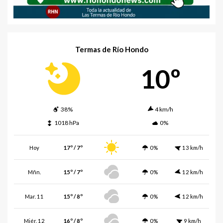
Termas de Río Hondo
10º
38%
4 km/h
1018 hPa
0%
Hoy
17º / 7º
0%
13 km/h
Mñn.
15º / 7º
0%
12 km/h
Mar. 11
15º / 8º
0%
12 km/h
Miér. 12
16º / 8º
0%
9 km/h