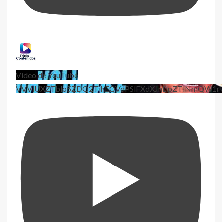
Vídeo de YouTube
VVViUXZTblo5ZDQ2TjhEQVdPSlFXdXJnLlpZTlNmQW1r