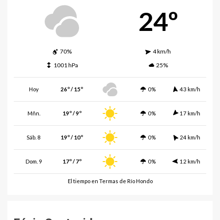
24º
70%
4 km/h
1001 hPa
25%
Hoy
26º / 15º
0%
43 km/h
Mñn.
19º / 9º
0%
17 km/h
Sáb. 8
19º / 10º
0%
24 km/h
Dom. 9
17º / 7º
0%
12 km/h
El tiempo en Termas de Río Hondo