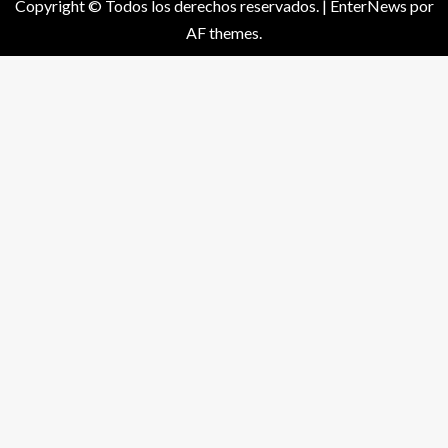
Copyright © Todos los derechos reservados.
|
EnterNews
por
AF themes.