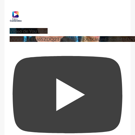
Vídeo de YouTube
VVViUXZTblo5ZDQ2TjhEQVdPSlFXdXJnLmE3SndMbD