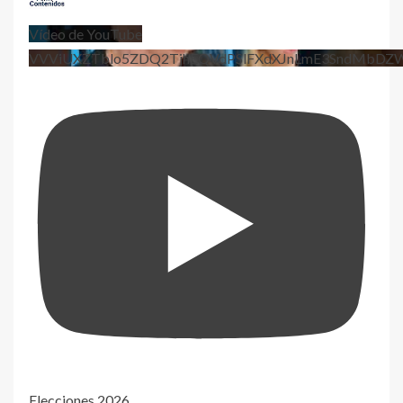
Vídeo de YouTube
VVViUXZTblo5ZDQ2TjhEQVdPSlFXdXJnLmE3SndMbD
Elecciones 2026