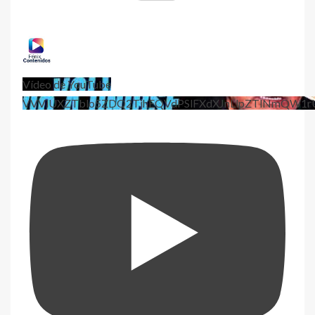
Vídeo de YouTube
VVViUXZTblo5ZDQ2TjhEQVdPSlFXdXJnLlpZTlNmQW1r