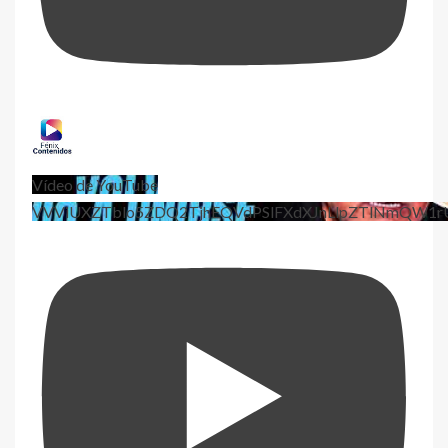
Vídeo de YouTube
VVViUXZTblo5ZDQ2TjhEQVdPSlFXdXJnLlpZTlNmQW1r