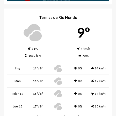
Termas de Río Hondo
9º
51%
7 km/h
1032 hPa
75%
Hoy
14º / 8º
0%
14 km/h
Mñn.
16º / 8º
0%
12 km/h
Miér. 12
16º / 8º
0%
14 km/h
Jue. 13
17º / 8º
0%
15 km/h