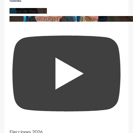
Vídeo de YouTube
VVViUXZTblo5ZDQ2TjhEQVdPSlFXdXJnLmE3SndMbD
Elecciones 2026