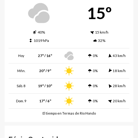
15º
40%
15 km/h
1019 hPa
32%
Hoy
27º / 16º
0%
43 km/h
Mñn.
20º / 9º
0%
18 km/h
Sáb. 8
19º / 10º
0%
28 km/h
Dom. 9
17º / 6º
0%
20 km/h
El tiempo en Termas de Río Hondo