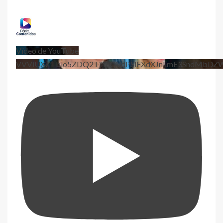
Vídeo de YouTube
VVViUXZTblo5ZDQ2TjhEQVdPSlFXdXJnLmE3SndMbD