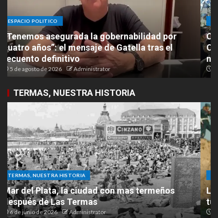
ESPACIO POLITICO
Con una multitudinaria convocatoria, Paula
Cánepa cerró su campaña y llamó a «elegir el
modelo de la gestión»
31 de julio de 2026
Administrator
TERMAS, NUESTRA HISTORIA
TERMAS, NUESTRA HISTORIA
La histórica filmación de “El Cabo Savino” que
tuvo a Las Termas como protagonista
20 de mayo de 2026
Administrator