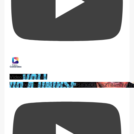
Vídeo de YouTube
VVViUXZTblo5ZDQ2TjhEQVdPSlFXdXJnLlpZTlNmQW1r