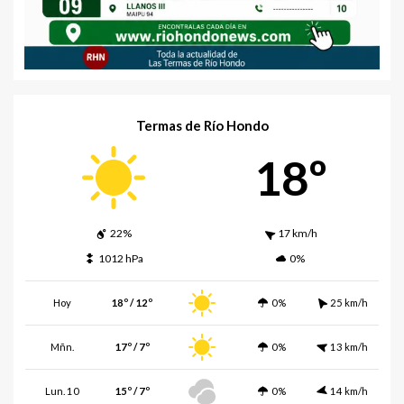
Termas de Río Hondo
18º
22%
17 km/h
1012 hPa
0%
Hoy
18º / 12º
0%
25 km/h
Mñn.
17º / 7º
0%
13 km/h
Lun. 10
15º / 7º
0%
14 km/h