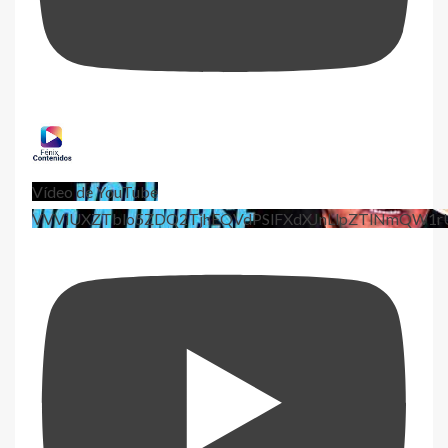
Vídeo de YouTube
VVViUXZTblo5ZDQ2TjhEQVdPSlFXdXJnLlpZTlNmQW1r