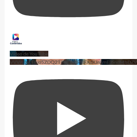
Vídeo de YouTube
VVViUXZTblo5ZDQ2TjhEQVdPSlFXdXJnLmE3SndMbD