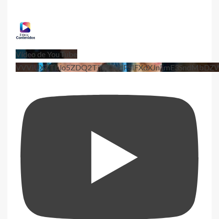
Vídeo de YouTube
VVViUXZTblo5ZDQ2TjhEQVdPSlFXdXJnLmE3SndMbD