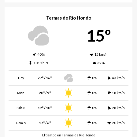
Termas de Río Hondo
15º
40%
15 km/h
1019 hPa
32%
Hoy
27º / 16º
0%
43 km/h
Mñn.
20º / 9º
0%
18 km/h
Sáb. 8
19º / 10º
0%
28 km/h
Dom. 9
17º / 6º
0%
20 km/h
El tiempo en Termas de Río Hondo