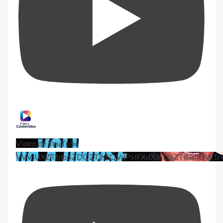
Vídeo de YouTube
VVViUXZTblo5ZDQ2TjhEQVdPSlFXdXJnLlpZTlNmQW1r