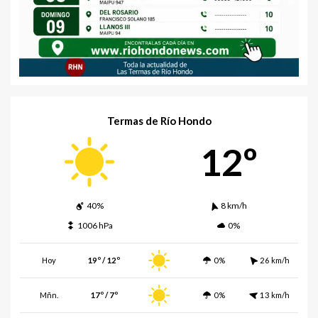
Termas de Río Hondo
12º
40%
8 km/h
1006 hPa
0%
Hoy
19º / 12º
0%
26 km/h
Mñn.
17º / 7º
0%
13 km/h