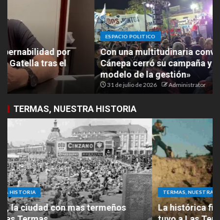
ESPACIO POLITICO
Con una multitudinaria convocatoria, Paula
Cánepa cerró su campaña y llamó a «elegir el
modelo de la gestión»
31 de julio de 2026
Administrator
TERMAS, NUESTRA HISTORIA
TERMAS, NUESTRA HISTORIA
La histórica filmación de “El Cabo Savino” que
tuvo a Las Termas como protagonista