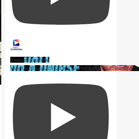
Vídeo de YouTube
VVViUXZTblo5ZDQ2TjhEQVdPSlFXdXJnLlpZTlNmQW1