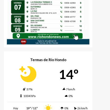
Termas de Río Hondo
14º
37%
7 km/h
1004 hPa
0%
Hoy
19º / 11º
0%
26 km/h