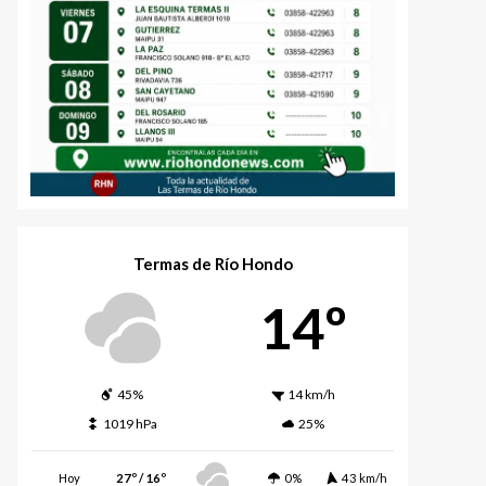
Termas de Río Hondo
14º
45%
14 km/h
1019 hPa
25%
Hoy
27º / 16º
0%
43 km/h