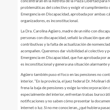
concentrarán en la Retreta de la Plaza Libertad para re
problemáticas del colectivo y exigir el cumplimiento d
Emergencia en Discapacidad, aprobada por ambas cám
organizadores, es inconstitucional.
La Dra. Carolina Agüero, madre de un niño con discapac
personas con discapacidad, señaló la situación que atr
contributivas y la falta de actualización de nomencl
acompañen. Queremos dar visibilidad al colectivo y pe
Emergencia en Discapacidad, que fue aprobada por a
es inconstitucional y genera una situación alarmante y
Agüero también puso el foco en las pensiones no contr
interior. “En la provincia, el juez federal Dr. Molinari
frena la baja de pensiones y exige la reincorporación 
especialmente del interior, enfrentan trabas burocrá
notificaciones y no saben cómo presentar la documen
internet o luz. Si no me conocieran, ¿qué hubiera pasad