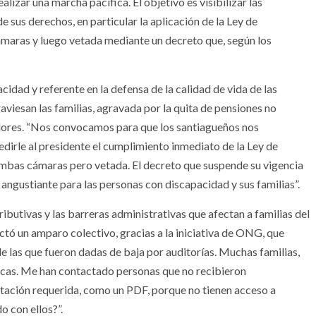
alizar una marcha pacífica. El objetivo es visibilizar las
e sus derechos, en particular la aplicación de la Ley de
aras y luego vetada mediante un decreto que, según los
idad y referente en la defensa de la calidad de vida de las
aviesan las familias, agravada por la quita de pensiones no
adores. “Nos convocamos para que los santiagueños nos
dirle al presidente el cumplimiento inmediato de la Ley de
mbas cámaras pero vetada. El decreto que suspende su vigencia
 angustiante para las personas con discapacidad y sus familias”.
ibutivas y las barreras administrativas que afectan a familias del
 dictó un amparo colectivo, gracias a la iniciativa de ONG, que
de las que fueron dadas de baja por auditorías. Muchas familias,
ticas. Me han contactado personas que no recibieron
tación requerida, como un PDF, porque no tienen acceso a
o con ellos?”.