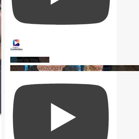
Vídeo de YouTube
VVViUXZTblo5ZDQ2TjhEQVdPSlFXdXJnLmE3SndMbD