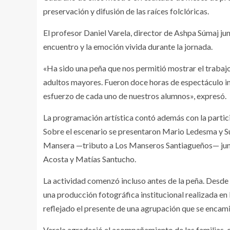
preservación y difusión de las raíces folclóricas.
El profesor Daniel Varela, director de Ashpa Súmaj ju
encuentro y la emoción vivida durante la jornada.
«Ha sido una peña que nos permitió mostrar el trabajo 
adultos mayores. Fueron doce horas de espectáculo inc
esfuerzo de cada uno de nuestros alumnos», expresó.
La programación artística contó además con la partic
Sobre el escenario se presentaron Mario Ledesma y 
Mansera —tributo a Los Manseros Santiagueños— junt
Acosta y Matías Santucho.
La actividad comenzó incluso antes de la peña. Desde 
una producción fotográfica institucional realizada en 
reflejado el presente de una agrupación que se encamin
Varela agradeció el acompañamiento de las familias, c