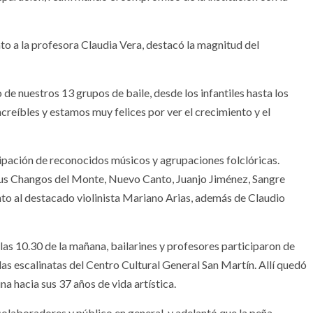
nto a la profesora Claudia Vera, destacó la magnitud del
de nuestros 13 grupos de baile, desde los infantiles hasta los
reíbles y estamos muy felices por ver el crecimiento y el
ipación de reconocidos músicos y agrupaciones folclóricas.
Sus Changos del Monte, Nuevo Canto, Juanjo Jiménez, Sangre
o al destacado violinista Mariano Arias, además de Claudio
las 10.30 de la mañana, bailarines y profesores participaron de
las escalinatas del Centro Cultural General San Martín. Allí quedó
a hacia sus 37 años de vida artística.
olaboradores y público en general, y adelantó que la peña