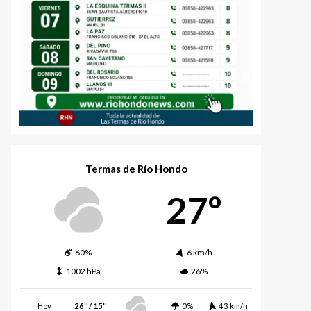
Termas de Río Hondo
27º
60%
6 km/h
1002 hPa
26%
Hoy
26º / 15º
0%
43 km/h