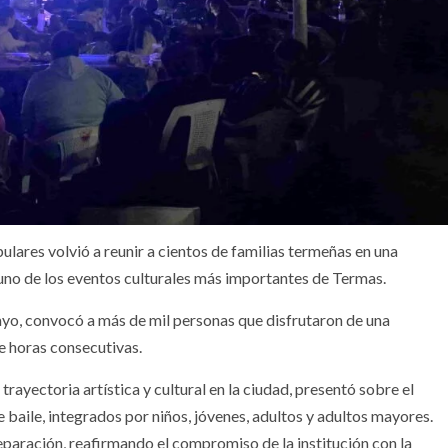
opulares volvió a reunir a cientos de familias termeñas en una
uno de los eventos culturales más importantes de Termas.
yo, convocó a más de mil personas que disfrutaron de una
e horas consecutivas.
rayectoria artística y cultural en la ciudad, presentó sobre el
 baile, integrados por niños, jóvenes, adultos y adultos mayores.
paración, reafirmando el compromiso de la institución con la