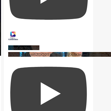
Vídeo de YouTube
VVViUXZTblo5ZDQ2TjhEQVdPSlFXdXJnLmE3SndMbD