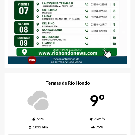
Termas de Río Hondo
9º
51%
7 km/h
1032 hPa
75%