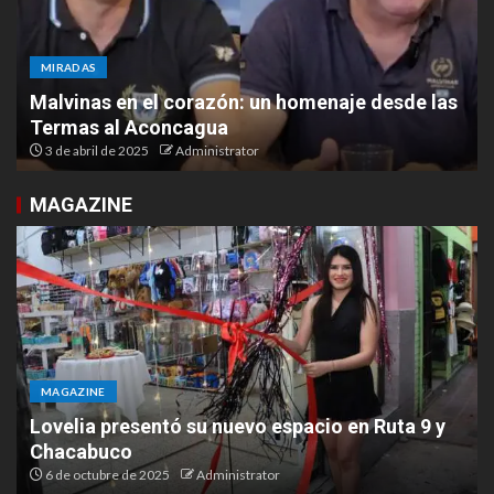
MIRADAS
Malvinas en el corazón: un homenaje desde las
Termas al Aconcagua
3 de abril de 2025
Administrator
MAGAZINE
MAGAZINE
Lovelia presentó su nuevo espacio en Ruta 9 y
Chacabuco
6 de octubre de 2025
Administrator