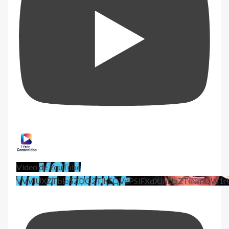
Vídeo de YouTube
VVViUXZTblo5ZDQ2TjhEQVdPSlFXdXJnLlpZTlNmQW1r