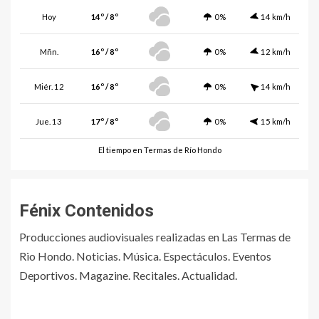
Hoy
14º / 8º
0%
14 km/h
Mñn.
16º / 8º
0%
12 km/h
Miér. 12
16º / 8º
0%
14 km/h
Jue. 13
17º / 8º
0%
15 km/h
El tiempo en Termas de Río Hondo
Fénix Contenidos
Producciones audiovisuales realizadas en Las Termas de
Rio Hondo. Noticias. Música. Espectáculos. Eventos
Deportivos. Magazine. Recitales. Actualidad.