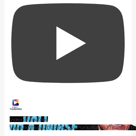
Vídeo de YouTube
VVViUXZTblo5ZDQ2TjhEQVdPSlFXdXJnLlpZTlNmQW1r