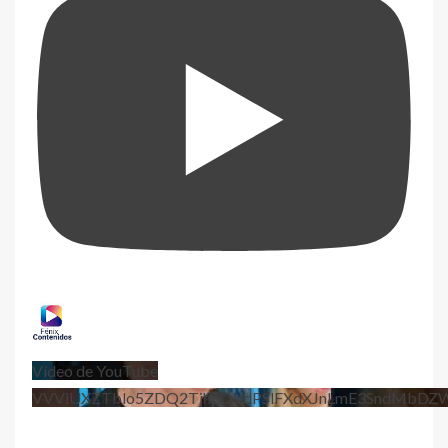
Vídeo de YouTube
VVViUXZTblo5ZDQ2TjhEQVdPSlFXdXJnLmE3SndMbD