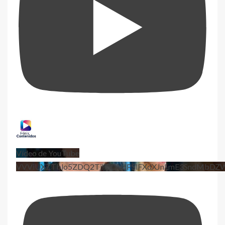
Vídeo de YouTube
VVViUXZTblo5ZDQ2TjhEQVdPSlFXdXJnLmE3SndMbD