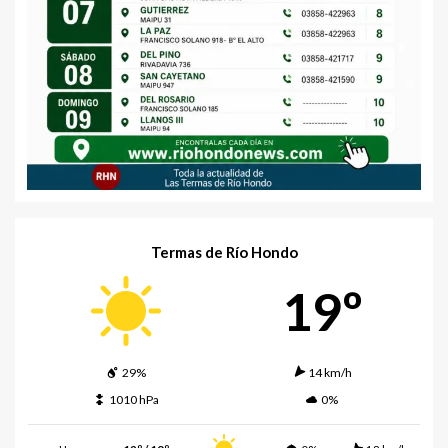
Termas de Río Hondo
19º
29%
14 km/h
1010 hPa
0%