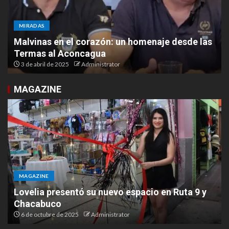
MIRADAS
Malvinas en el corazón: un homenaje desde las
Termas al Aconcagua
3 de abril de 2025
Administrator
MAGAZINE
MAGAZINE
Lovelia presentó su nuevo espacio en Ruta 9 y
Chacabuco
6 de octubre de 2025
Administrator