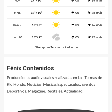
Hoy
19º / 10º
0%
18 km/h
Mñn.
19º / 10º
0%
28 km/h
Dom. 9
16º / 6º
0%
16 km/h
Lun. 10
15º / 7º
0%
12 km/h
El tiempo en Termas de Río Hondo
Fénix Contenidos
Producciones audiovisuales realizadas en Las Termas de
Rio Hondo. Noticias. Música. Espectáculos. Eventos
Deportivos. Magazine. Recitales. Actualidad.