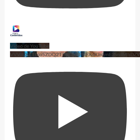
Vídeo de YouTube
VVViUXZTblo5ZDQ2TjhEQVdPSlFXdXJnLmE3SndMbD