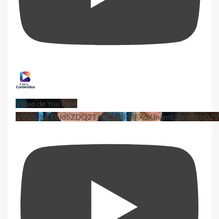
Vídeo de YouTube
VVViUXZTblo5ZDQ2TjhEQVdPSlFXdXJnLmE3SndMbD