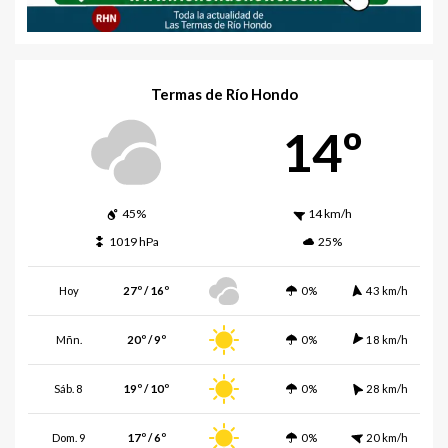
Termas de Río Hondo
14º
45%
14 km/h
1019 hPa
25%
Hoy
27º / 16º
0%
43 km/h
Mñn.
20º / 9º
0%
18 km/h
Sáb. 8
19º / 10º
0%
28 km/h
Dom. 9
17º / 6º
0%
20 km/h