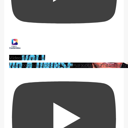
Vídeo de YouTube
VVViUXZTblo5ZDQ2TjhEQVdPSlFXdXJnLlpZTlNmQW1r