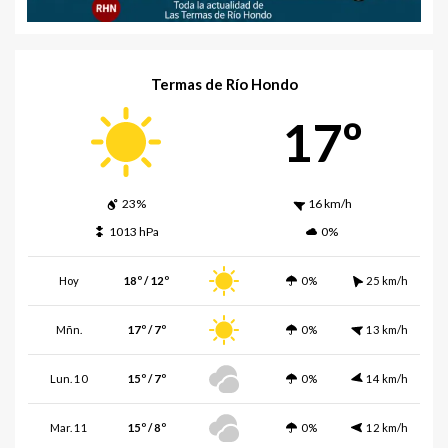
Termas de Río Hondo
17º
23%
16 km/h
1013 hPa
0%
Hoy
18º / 12º
0%
25 km/h
Mñn.
17º / 7º
0%
13 km/h
Lun. 10
15º / 7º
0%
14 km/h
Mar. 11
15º / 8º
0%
12 km/h