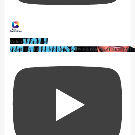
Vídeo de YouTube
VVViUXZTblo5ZDQ2TjhEQVdPSlFXdXJnLlpZTlNmQW1r