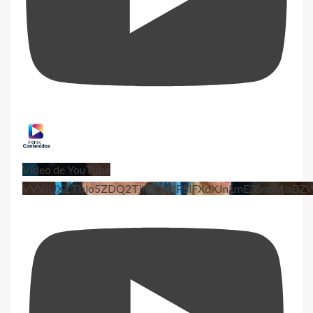
Vídeo de YouTube
VVViUXZTblo5ZDQ2TjhEQVdPSlFXdXJnLmE3SndMbD