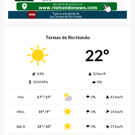
Termas de Río Hondo
22º
34%
32 km/h
1010 hPa
0%
Hoy
27º / 15º
0%
43 km/h
Mñn.
19º / 9º
0%
18 km/h
Sáb. 8
19º / 10º
0%
25 km/h