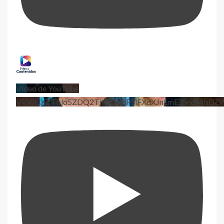
Vídeo de YouTube
VVViUXZTblo5ZDQ2TjhEQVdPSlFXdXJnLmE3SndMbD