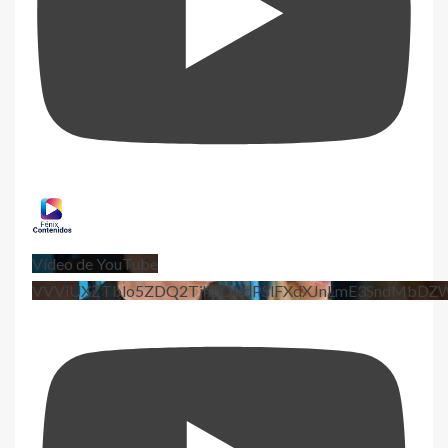
Vídeo de YouTube
VVViUXZTblo5ZDQ2TjhEQVdPSlFXdXJnLmE3SndMbD