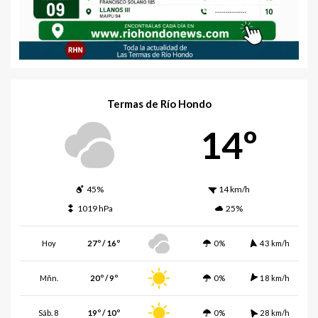
Termas de Río Hondo
14º
45%
14 km/h
1019 hPa
25%
Hoy
27º / 16º
0%
43 km/h
Mñn.
20º / 9º
0%
18 km/h
Sáb. 8
19º / 10º
0%
28 km/h