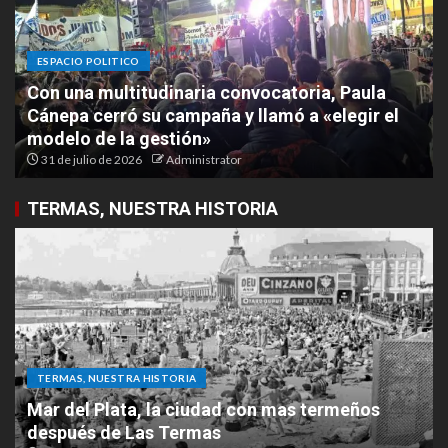
ESPACIO POLITICO
Masiva caravana de Domingo Gatella marcó el
cierre de campaña rumbo a las elecciones
municipales
30 de julio de 2026
Administrator
TERMAS, NUESTRA HISTORIA
TERMAS, NUESTRA HISTORIA
La histórica filmación de “El Cabo Savino” que
tuvo a Las Termas como protagonista