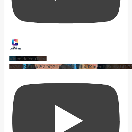
Vídeo de YouTube
VVViUXZTblo5ZDQ2TjhEQVdPSlFXdXJnLmE3SndMbD