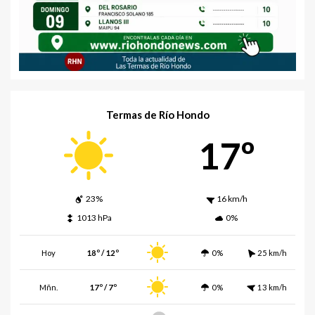
Termas de Río Hondo
17º
23%
16 km/h
1013 hPa
0%
Hoy
18º / 12º
0%
25 km/h
Mñn.
17º / 7º
0%
13 km/h