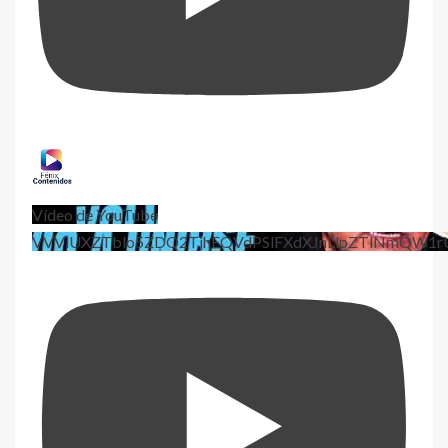
Vídeo de YouTube
VVViUXZTblo5ZDQ2TjhEQVdPSlFXdXJnLlpZTlNmQW1r