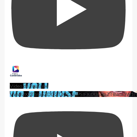
Vídeo de YouTube
VVViUXZTblo5ZDQ2TjhEQVdPSlFXdXJnLlpZTlNmQW1r