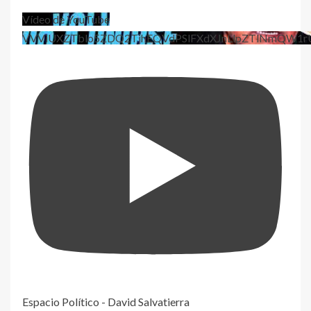
Vídeo de YouTube
VVViUXZTblo5ZDQ2TjhEQVdPSlFXdXJnLlpZTlNmQW1r
Espacio Político - David Salvatierra