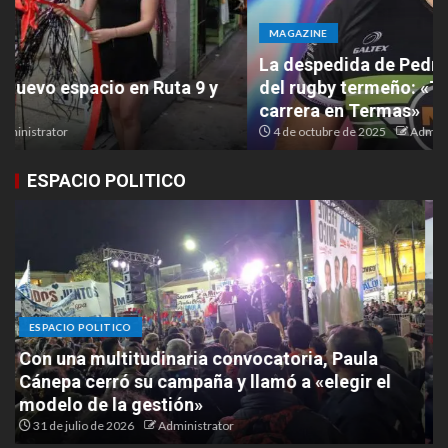
MAGAZINE
La despedida de Pedro Sánchez, un referente
del rugby termeño: «Tenía que terminar mi
carrera en Termas»
4 de octubre de 2025
Administrator
ESPACIO POLITICO
ESPACIO POLITICO
Masiva caravana de Domingo Gatella marcó el
cierre de campaña rumbo a las elecciones
municipales
30 de julio de 2026
Administrator