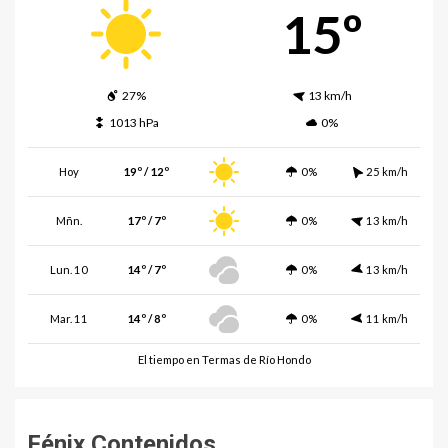
15º
27%
13 km/h
1013 hPa
0%
Hoy
19º / 12º
0%
25 km/h
Mñn.
17º / 7º
0%
13 km/h
Lun. 10
14º / 7º
0%
13 km/h
Mar. 11
14º / 8º
0%
11 km/h
El tiempo en Termas de Río Hondo
Fénix Contenidos