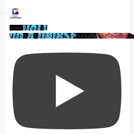
Vídeo de YouTube
VVViUXZTblo5ZDQ2TjhEQVdPSlFXdXJnLlpZTlNmQW1r