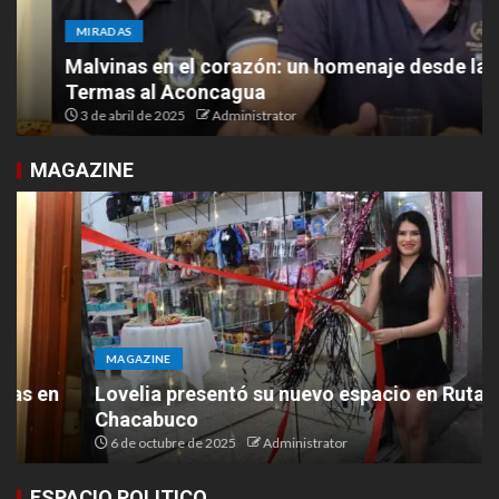
MIRADAS
Malvinas en el corazón: un homenaje desde las
Termas al Aconcagua
3 de abril de 2025
Administrator
MAGAZINE
MAGAZINE
Lovelia presentó su nuevo espacio en Ruta 9 y
Chacabuco
6 de octubre de 2025
Administrator
ESPACIO POLITICO