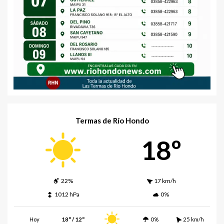
Termas de Río Hondo
18º
22%
17 km/h
1012 hPa
0%
Hoy
18º / 12º
0%
25 km/h