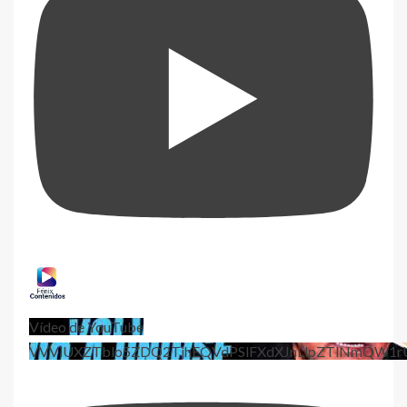
Vídeo de YouTube
VVViUXZTblo5ZDQ2TjhEQVdPSlFXdXJnLlpZTlNmQW1r