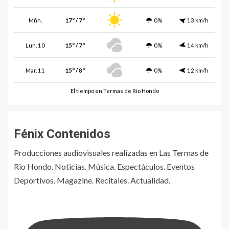
Mñn.
17º / 7º
0%
13 km/h
Lun. 10
15º / 7º
0%
14 km/h
Mar. 11
15º / 8º
0%
12 km/h
El tiempo en Termas de Río Hondo
Fénix Contenidos
Producciones audiovisuales realizadas en Las Termas de
Rio Hondo. Noticias. Música. Espectáculos. Eventos
Deportivos. Magazine. Recitales. Actualidad.