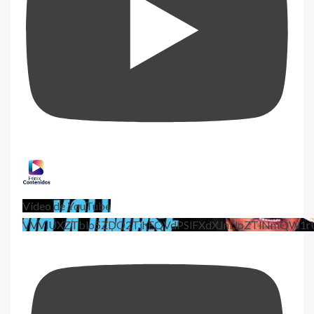
Vídeo de YouTube
VVViUXZTblo5ZDQ2TjhEQVdPSlFXdXJnLlpZTlNmQW1r