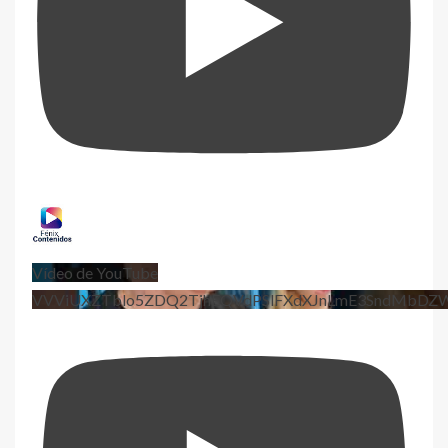
Vídeo de YouTube
VVViUXZTblo5ZDQ2TjhEQVdPSlFXdXJnLmE3SndMbD