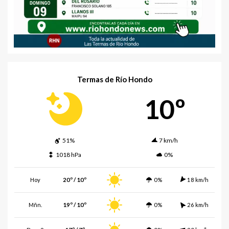
Termas de Río Hondo
10º
51%
7 km/h
1018 hPa
0%
Hoy
20º / 10º
0%
18 km/h
Mñn.
19º / 10º
0%
26 km/h