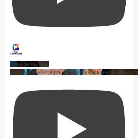
Vídeo de YouTube
VVViUXZTblo5ZDQ2TjhEQVdPSlFXdXJnLmE3SndMbD