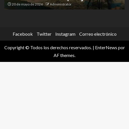
20 de mayo de 2026
Administrator
Facebook
Twitter
Instagram
Correo electrónico
Copyright © Todos los derechos reservados.
|
EnterNews
por
AF themes.