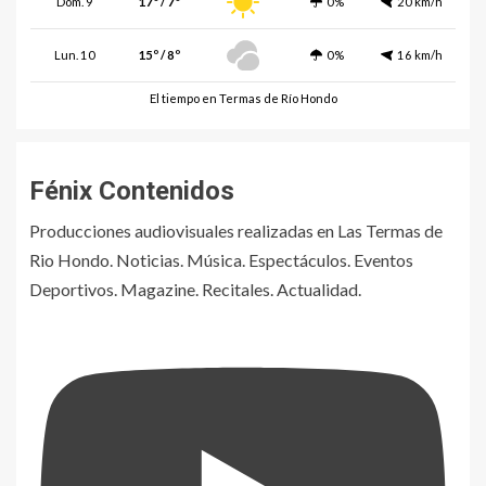
Dom. 9
17º / 7º
0%
20 km/h
Lun. 10
15º / 8º
0%
16 km/h
El tiempo en Termas de Río Hondo
Fénix Contenidos
Producciones audiovisuales realizadas en Las Termas de
Rio Hondo. Noticias. Música. Espectáculos. Eventos
Deportivos. Magazine. Recitales. Actualidad.