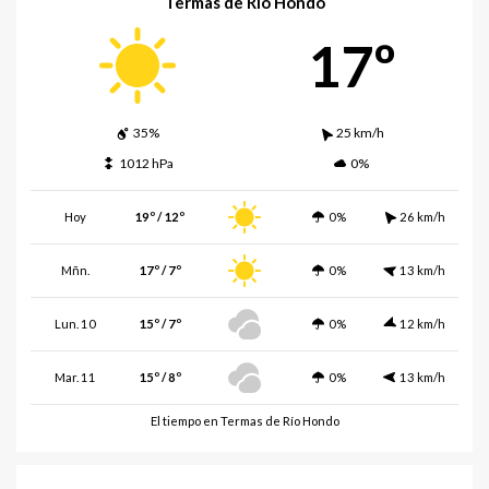
Termas de Río Hondo
17º
35%
25 km/h
1012 hPa
0%
Hoy
19º / 12º
0%
26 km/h
Mñn.
17º / 7º
0%
13 km/h
Lun. 10
15º / 7º
0%
12 km/h
Mar. 11
15º / 8º
0%
13 km/h
El tiempo en Termas de Río Hondo