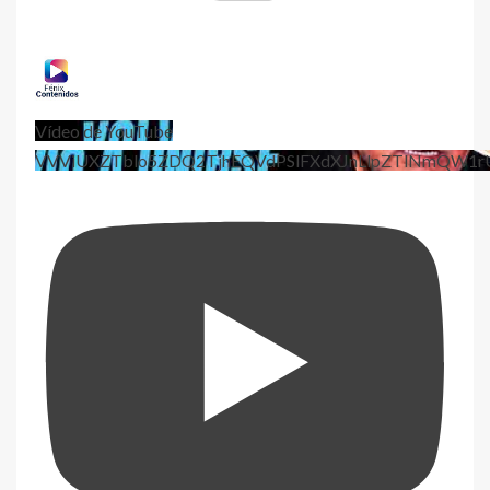
Vídeo de YouTube
VVViUXZTblo5ZDQ2TjhEQVdPSlFXdXJnLlpZTlNmQW1r