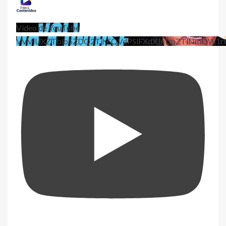
Vídeo de YouTube
VVViUXZTblo5ZDQ2TjhEQVdPSlFXdXJnLlpZTlNmQW1r