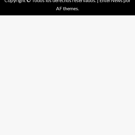
Copyright © Todos los derechos reservados.
|
EnterNews
por
AF themes.