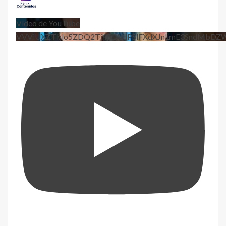
Vídeo de YouTube
VVViUXZTblo5ZDQ2TjhEQVdPSlFXdXJnLmE3SndMbD