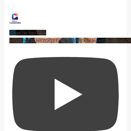
Vídeo de YouTube
VVViUXZTblo5ZDQ2TjhEQVdPSlFXdXJnLmE3SndMbD