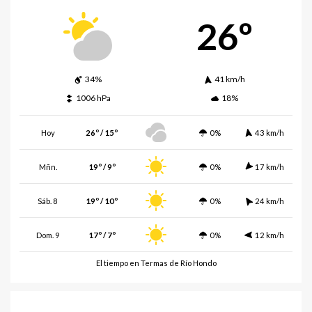
26º
34%
41 km/h
1006 hPa
18%
Hoy
26º / 15º
0%
43 km/h
Mñn.
19º / 9º
0%
17 km/h
Sáb. 8
19º / 10º
0%
24 km/h
Dom. 9
17º / 7º
0%
12 km/h
El tiempo en Termas de Río Hondo