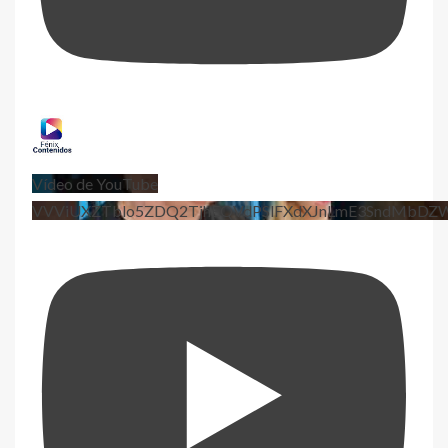
Vídeo de YouTube
VVViUXZTblo5ZDQ2TjhEQVdPSlFXdXJnLmE3SndMbD