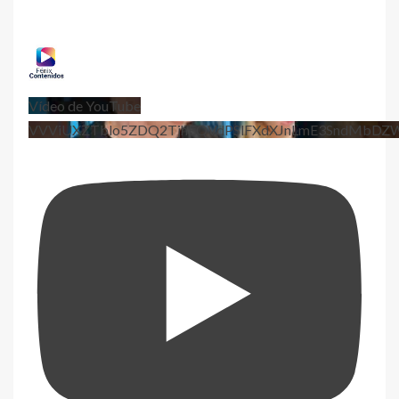
Vídeo de YouTube
VVViUXZTblo5ZDQ2TjhEQVdPSlFXdXJnLmE3SndMbD