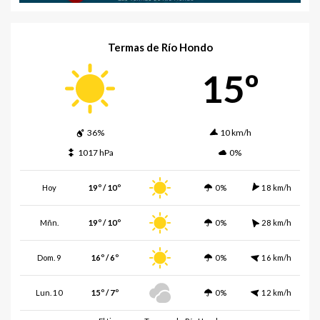
Termas de Río Hondo
15º
36%
10 km/h
1017 hPa
0%
Hoy
19º / 10º
0%
18 km/h
Mñn.
19º / 10º
0%
28 km/h
Dom. 9
16º / 6º
0%
16 km/h
Lun. 10
15º / 7º
0%
12 km/h