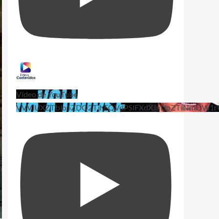
Vídeo de YouTube
VVViUXZTblo5ZDQ2TjhEQVdPSlFXdXJnLlpZTlNmQW1