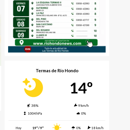
Termas de Río Hondo
14º
38%
9 km/h
1004 hPa
0%
Hoy
19º / 9º
0%
18 km/h