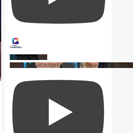
Vídeo de YouTube
VVViUXZTblo5ZDQ2TjhEQVdPSlFXdXJnLmE3SndMbD