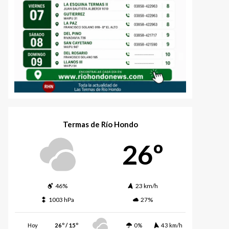
Termas de Río Hondo
26º
46%
23 km/h
1003 hPa
27%
Hoy
26º / 15º
0%
43 km/h