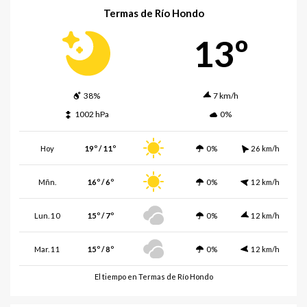
Termas de Río Hondo
13º
38%
7 km/h
1002 hPa
0%
Hoy
19º / 11º
0%
26 km/h
Mñn.
16º / 6º
0%
12 km/h
Lun. 10
15º / 7º
0%
12 km/h
Mar. 11
15º / 8º
0%
12 km/h
El tiempo en Termas de Río Hondo