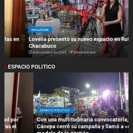
MAGAZINE
Lovelia presentó su nuevo espacio en Ruta 9 y
Chacabuco
6 de octubre de 2025
Administrator
ESPACIO POLITICO
ESPACIO POLITICO
Con una multitudinaria convocatoria, Paula
Cánepa cerró su campaña y llamó a «elegir el