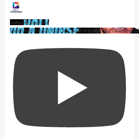
Vídeo de YouTube
VVViUXZTblo5ZDQ2TjhEQVdPSlFXdXJnLlpZTlNmQW1r