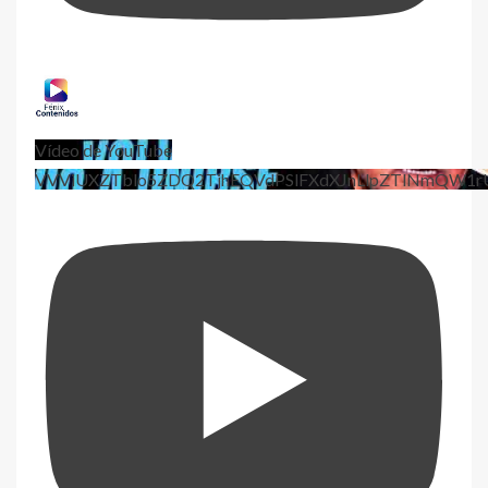
Vídeo de YouTube
VVViUXZTblo5ZDQ2TjhEQVdPSlFXdXJnLlpZTlNmQW1r