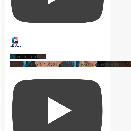
Vídeo de YouTube
VVViUXZTblo5ZDQ2TjhEQVdPSlFXdXJnLmE3SndMbD