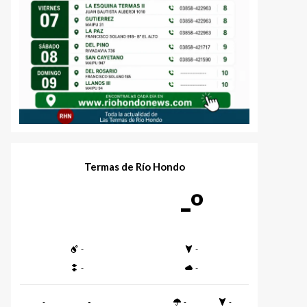
Termas de Río Hondo
-º
-
-
-
-
-
-
-
-