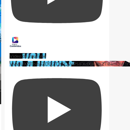
Vídeo de YouTube
VVViUXZTblo5ZDQ2TjhEQVdPSlFXdXJnLlpZTlNmQW1