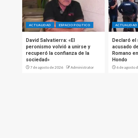
ACTUALIDAD
ESPACIO POLITICO
ACTUALIDAD
David Salvatierra: «El
Declaró el
peronismo volvió a unirse y
acusado de
recuperó la confianza de la
Romano en
sociedad»
Hondo
7 de agosto de 2026
Administrator
6 de agosto 