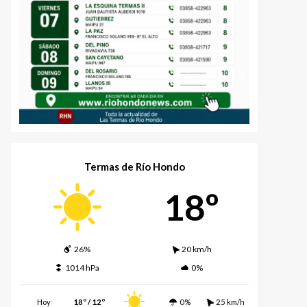
Termas de Río Hondo
18º
26%
20 km/h
1014 hPa
0%
Hoy
18º / 12º
0%
25 km/h