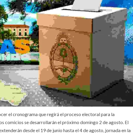
ocer el cronograma que regirá el proceso electoral para la
yos comicios se desarrollarán el próximo domingo 2 de agosto. El
extenderán desde el 19 de junio hasta el 4 de agosto, jornada en la