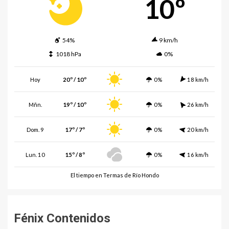
10º
54%
9 km/h
1018 hPa
0%
Hoy
20º / 10º
0%
18 km/h
Mñn.
19º / 10º
0%
26 km/h
Dom. 9
17º / 7º
0%
20 km/h
Lun. 10
15º / 8º
0%
16 km/h
El tiempo en Termas de Río Hondo
Fénix Contenidos