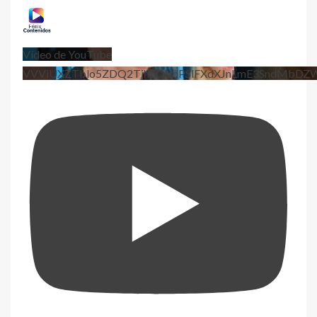
Vídeo de YouTube
VVViUXZTblo5ZDQ2TjhEQVdPSlFXdXJnLmE3SndMbD