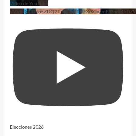
Vídeo de YouTube
VVViUXZTblo5ZDQ2TjhEQVdPSlFXdXJnLmE3SndMbD
Elecciones 2026