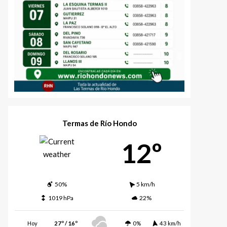
Termas de Río Hondo
12º
50%
5 km/h
1019 hPa
22%
Hoy
27º / 16º
0%
43 km/h