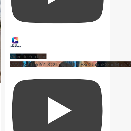
Vídeo de YouTube
VVViUXZTblo5ZDQ2TjhEQVdPSlFXdXJnLmE3SndMbD