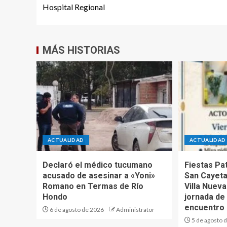
Hospital Regional
MÁS HISTORIAS
ACTUALIDAD
ACTUALIDAD
Declaró el médico tucumano
Fiestas Pa
acusado de asesinar a «Yoni»
San Cayeta
Romano en Termas de Río
Villa Nuev
Hondo
jornada de 
encuentro
6 de agosto de 2026
Administrator
5 de agosto 