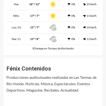
Hoy
18º / 12º
0%
25 km/h
Mñn.
17º / 7º
0%
13 km/h
Lun. 10
15º / 7º
0%
14 km/h
Mar. 11
15º / 8º
0%
12 km/h
El tiempo en Termas de Río Hondo
Fénix Contenidos
Producciones audiovisuales realizadas en Las Termas de
Rio Hondo. Noticias. Música. Espectáculos. Eventos
Deportivos. Magazine. Recitales. Actualidad.