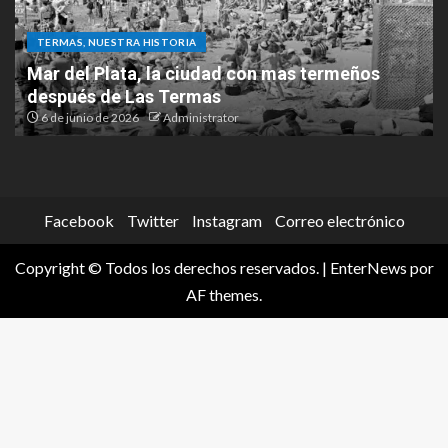
TERMAS, NUESTRA HISTORIA
La histórica filmación de “El Cabo Savino” que
tuvo a Las Termas como protagonista
20 de mayo de 2026
Administrator
Facebook
Twitter
Instagram
Correo electrónico
Copyright © Todos los derechos reservados.
|
EnterNews
por
AF themes.