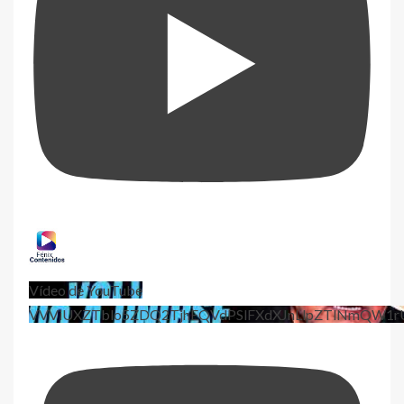
Vídeo de YouTube
VVViUXZTblo5ZDQ2TjhEQVdPSlFXdXJnLlpZTlNmQW1r