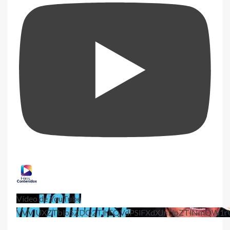
Vídeo de YouTube
VVViUXZTblo5ZDQ2TjhEQVdPSlFXdXJnLlpZTlNmQW1r