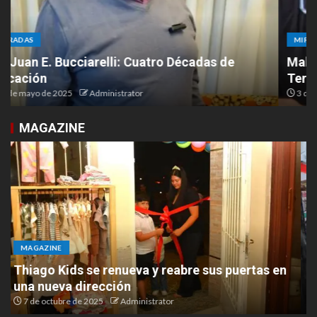
MIRADAS
Malvinas en el corazón: un homenaje desde las
Termas al Aconcagua
3 de abril de 2025
Administrator
MAGAZINE
MAGAZINE
Lovelia presentó su nuevo espacio en Ruta 9 y
Chacabuco
6 de octubre de 2025
Administrator