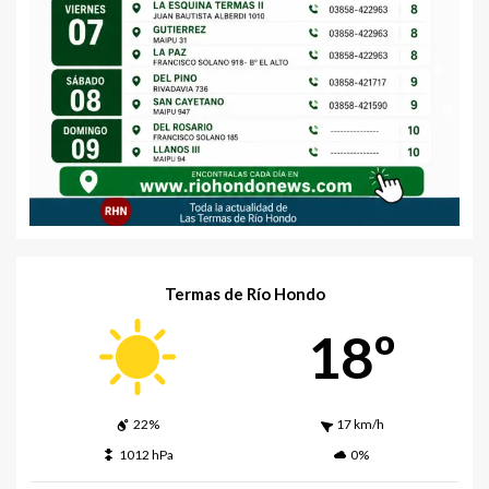
Termas de Río Hondo
18º
22%
17 km/h
1012 hPa
0%